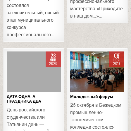
профессионального
состоялся
мастерства «Приходите
заключительный, очный
в наш дом…»…
этап муниципального
конкурса
профессионального…
28
06
ЯНВ
НОЯ
2020
2019
Posted
Posted
in
in
Молодежный форум
ДАТА ОДНА, А
ПРАЗДНИКА ДВА
25 октября в Бежецком
День российского
промышленно-
студенчества или
экономическом
Татьянин день ―
колледже состоялся