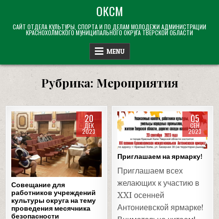
Skip
ОКСМ
to
САЙТ ОТДЕЛА КУЛЬТУРЫ, СПОРТА И ПО ДЕЛАМ МОЛОДЕЖИ АДМИНИСТРАЦИИ
content
КРАСНОХОЛМСКОГО МУНИЦИПАЛЬНОГО ОКРУГА ТВЕРСКОЙ ОБЛАСТИ
MENU
Рубрика:
Мероприятия
20
05
ДЕК
СЕН
2023
2023
Posted
Posted
in
in
Приглашаем на ярмарку!
Приглашаем всех
желающих к участию в
Совещание для
работников учреждений
XXI осенней
культуры округа на тему
Антониевской ярмарке!
проведения месячника
безопасности