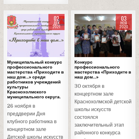
02
03
ДЕК
НОЯ
2021
2020
Posted
Posted
in
in
Муниципальный конкурс
Конкурс
профессионального
профессионального
мастерства «Приходите в
мастерства «Приходите в
наш дом…» среди
наш дом…»
работников учреждений
30 октября в
культуры
Краснохолмского
концертном зале
муниципального округа.
Краснохолмской детской
26 ноября в
школы искусств
преддверии Дня
состоялся
клубного работника в
заключительный этап
концертном зале
районного конкурса
Детской школы искусств