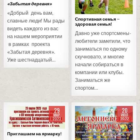
«Забытая деревня»
«Добрый день вам,
Спортивная семья –
славные люди! Мы рады
здоровая семья!
видеть каждого из вас
Давно уже спортсмены-
на нашем мероприятии
любители заметили, что
в рамках проекта
заниматься по одному
«Забытая деревня».
скучновато, и многие
Уже шестнадцатый…
начали собираться в
компании или клубы.
Заниматься же
спортом…
29
20
МАР
ИЮЛ
2023
2022
Posted
Posted
Приглашаем на ярмарку!
in
in