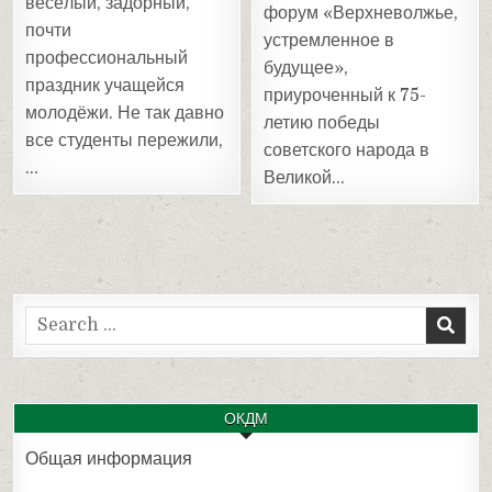
весёлый, задорный,
форум «Верхневолжье,
почти
устремленное в
профессиональный
будущее»,
праздник учащейся
приуроченный к 75-
молодёжи. Не так давно
летию победы
все студенты пережили,
советского народа в
…
Великой…
Search
for:
ОКДМ
Общая информация