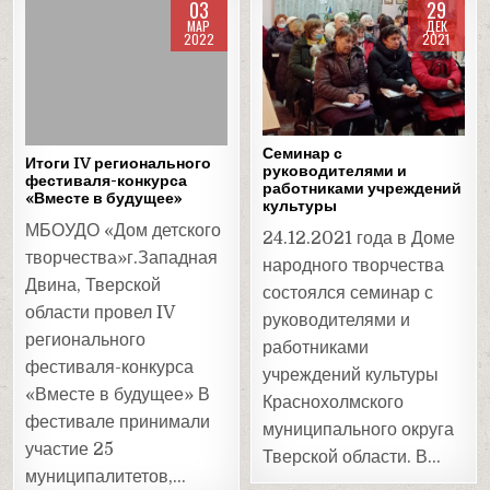
03
29
МАР
ДЕК
2022
2021
Posted
Posted
in
in
Семинар с
Итоги IV регионального
руководителями и
фестиваля-конкурса
работниками учреждений
«Вместе в будущее»
культуры
МБОУДО «Дом детского
24.12.2021 года в Доме
творчества»г.Западная
народного творчества
Двина, Тверской
состоялся семинар с
области провел IV
руководителями и
регионального
работниками
фестиваля-конкурса
учреждений культуры
«Вместе в будущее» В
Краснохолмского
фестивале принимали
муниципального округа
участие 25
Тверской области. В…
муниципалитетов,…