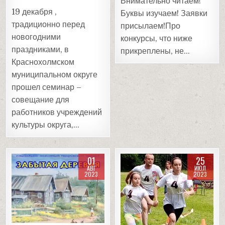
Внимательно читаем!
19 декабря ,
Буквы изучаем! Заявки
традиционно перед
присылаем!Про
новогодними
конкурсы, что ниже
праздниками, в
прикреплены, не…
Краснохолмском
муниципальном округе
прошел семинар –
совещание для
работников учреждений
культуры округа,…
01
25
АВГ
ИЮЛ
2023
2023
Posted
Posted
in
in