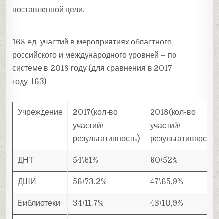
поставленной цели.
168 ед. участий в мероприятиях областного,
российского и международного уровней – по
системе в 2018 году (для сравнения в 2017
году-163)
Учреждение
2017(кол-во
2018(кол-во
участий\
участий\
результативность)
результативность)
ДНТ
54\61%
60\52%
ДШИ
56\73.2%
47\65,9%
Библиотеки
34\11.7%
43\10,9%