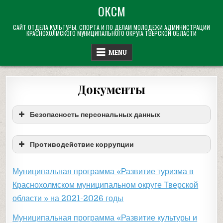
Skip
ОКСМ
to
САЙТ ОТДЕЛА КУЛЬТУРЫ, СПОРТА И ПО ДЕЛАМ МОЛОДЕЖИ АДМИНИСТРАЦИИ
content
КРАСНОХОЛМСКОГО МУНИЦИПАЛЬНОГО ОКРУГА ТВЕРСКОЙ ОБЛАСТИ
MENU
Документы
Безопасность персональных данных
Противодействие коррупции
Муниципальная программа «Развитие туризма в
Краснохолмском муниципальном округе Тверской
области » на 2021-2026 годы
Муниципальная программа «Развитие культуры и