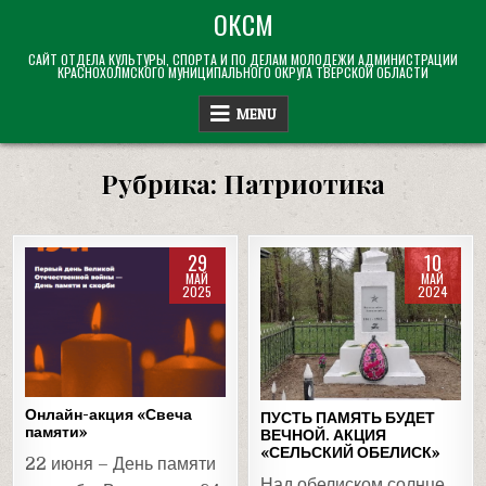
Skip
ОКСМ
to
САЙТ ОТДЕЛА КУЛЬТУРЫ, СПОРТА И ПО ДЕЛАМ МОЛОДЕЖИ АДМИНИСТРАЦИИ
content
КРАСНОХОЛМСКОГО МУНИЦИПАЛЬНОГО ОКРУГА ТВЕРСКОЙ ОБЛАСТИ
MENU
Рубрика:
Патриотика
29
10
МАЙ
МАЙ
2025
2024
Posted
Posted
in
in
Онлайн-акция «Свеча
ПУСТЬ ПАМЯТЬ БУДЕТ
памяти»
ВЕЧНОЙ. АКЦИЯ
«СЕЛЬСКИЙ ОБЕЛИСК»
22 июня – День памяти
Над обелиском солнце