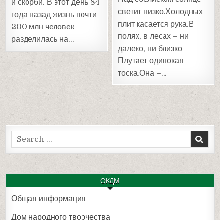
и скорби. В этот день 84
светит низко.Холодных
года назад жизнь почти
плит касается рука.В
200 млн человек
полях, в лесах – ни
разделилась на…
далеко, ни близко —
Плутает одинокая
тоска.Она –…
Search
for:
ОКДМ
Общая информация
Дом народного творчества