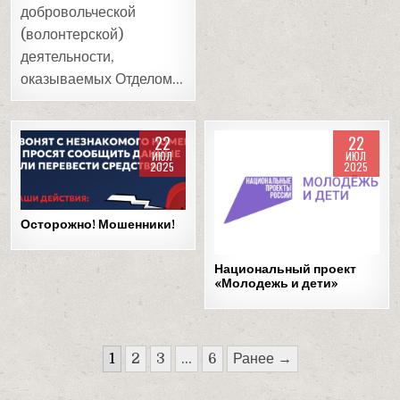
добровольческой
(волонтерской)
деятельности,
оказываемых Отделом…
22
22
ИЮЛ
ИЮЛ
2025
2025
Posted
Posted
in
in
Осторожно! Мошенники!
Национальный проект
«Молодежь и дети»
Пагинация
1
2
3
…
6
Ранее →
записей