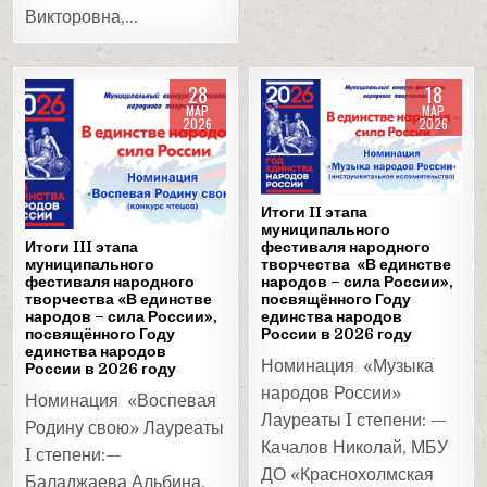
Викторовна,…
28
18
МАР
МАР
2026
2026
Posted
Posted
in
in
Итоги II этапа
муниципального
фестиваля народного
Итоги III этапа
творчества «В единстве
муниципального
народов – сила России»,
фестиваля народного
посвящённого Году
творчества «В единстве
единства народов
народов – сила России»,
России в 2026 году
посвящённого Году
единства народов
Номинация «Музыка
России в 2026 году
народов России»
Номинация «Воспевая
Лауреаты I степени: —
Родину свою» Лауреаты
Качалов Николай, МБУ
I степени:—
ДО «Краснохолмская
Баладжаева Альбина,