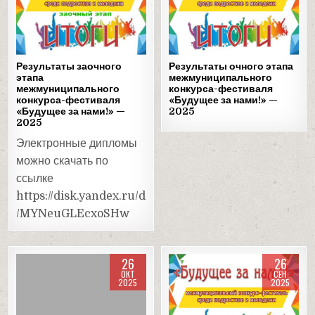
Posted
Posted
in
in
Результаты заочного
Результаты очного этапа
этапа
межмуниципального
межмуниципального
конкурса-фестиваля
конкурса-фестиваля
«Будущее за нами!» —
«Будущее за нами!» —
2025
2025
Электронные дипломы
можно скачать по
ссылке
https://disk.yandex.ru/d
/MYNeuGLEcxoSHw
26
26
ОКТ
СЕН
2025
2025
Posted
Posted