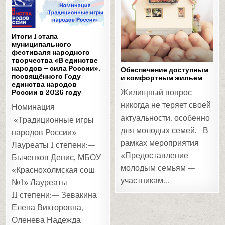
in
in
Итоги I этапа
муниципального
фестиваля народного
творчества «В единстве
народов – сила России»,
Обеспечение доступным
посвящённого Году
и комфортным жильем
единства народов
России в 2026 году
Жилищный вопрос
никогда не теряет своей
Номинация
актуальности, особенно
«Традиционные игры
для молодых семей. В
народов России»
рамках мероприятия
Лауреаты I степени:—
«Предоставление
Быченков Денис, МБОУ
молодым семьям —
«Краснохолмская сош
участникам…
№1» Лауреаты
II степени:— Зевакина
Елена Викторовна,
Оленева Надежда