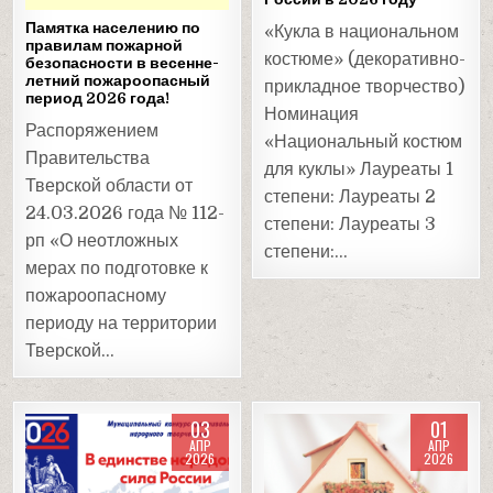
Памятка населению по
«Кукла в национальном
правилам пожарной
костюме» (декоративно-
безопасности в весенне-
летний пожароопасный
прикладное творчество)
период 2026 года!
Номинация
Распоряжением
«Национальный костюм
Правительства
для куклы» Лауреаты 1
Тверской области от
степени: Лауреаты 2
24.03.2026 года № 112-
степени: Лауреаты 3
рп «О неотложных
степени:…
мерах по подготовке к
пожароопасному
периоду на территории
Тверской…
03
01
АПР
АПР
2026
2026
Posted
Posted