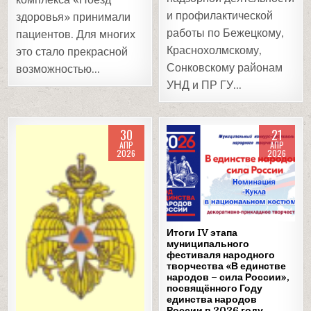
комплекса «Поезд
и профилактической
здоровья» принимали
работы по Бежецкому,
пациентов. Для многих
Краснохолмскому,
это стало прекрасной
Сонковскому районам
возможностью…
УНД и ПР ГУ…
30
21
АПР
АПР
2026
2026
Posted
Posted
in
in
Итоги IV этапа
муниципального
фестиваля народного
творчества «В единстве
народов – сила России»,
посвящённого Году
единства народов
России в 2026 году