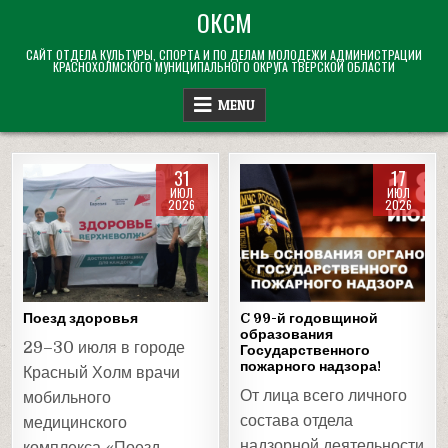
Skip
ОКСМ
to
САЙТ ОТДЕЛА КУЛЬТУРЫ, СПОРТА И ПО ДЕЛАМ МОЛОДЕЖИ АДМИНИСТРАЦИИ
content
КРАСНОХОЛМСКОГО МУНИЦИПАЛЬНОГО ОКРУГА ТВЕРСКОЙ ОБЛАСТИ
MENU
31
17
ИЮЛ
ИЮЛ
2026
2026
Posted
Posted
in
in
Поезд здоровья
C 99-й годовщиной
образования
29–30 июля в городе
Государственного
пожарного надзора!
Красный Холм врачи
От лица всего личного
мобильного
состава отдела
медицинского
надзорной деятельности