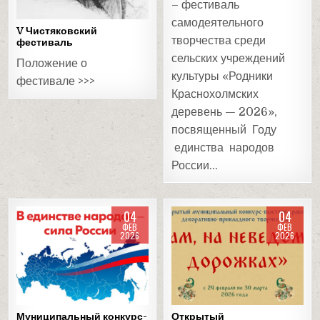
– фестиваль
самодеятельного
V Чистяковский
творчества среди
фестиваль
сельских учреждений
Положение о
культуры «Родники
фестивале >>>
Краснохолмских
деревень — 2026»,
посвященный Году
единства народов
России…
04
04
ФЕВ
ФЕВ
2026
2026
Posted
Posted
in
in
Муниципальный конкурс-
Открытый