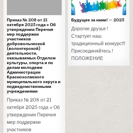
in
in
Приказ № 208 от 21
Будущее за нами! — 2025
октября 2025 года » Об
Дорогие друзья !
утверждении Перечня
мер поддержки
Стартует наш
участников
традиционный конкурс!!!
добровольческой
(волонтерской)
Присоединяйтесь !
деятельности,
оказываемых Отделом
ПОЛОЖЕНИЕ
культуры, спорта и по
делам молодежи
Администрации
Краснохолмского
муниципального округа и
подведомственными
учреждениями
Приказ № 208 от 21
октября 2025 года » Об
утверждении Перечня
мер поддержки
участников