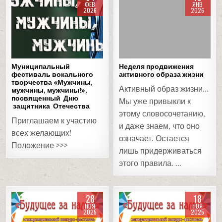
ФЕВ
ЯНВ
2026
2026
Posted
Posted
in
in
Муниципальный
Неделя продвижения
фестиваль вокального
активного образа жизни
творчества «Мужчины,
Активный образ жизни…
мужчины, мужчины!»,
посвященный Дню
Мы уже привыкли к
защитника Отечества
этому словосочетанию,
Приглашаем к участию
и даже знаем, что оно
всех желающих!
означает. Остается
Положение >>>
лишь придерживаться
этого правила. …
28
18
НОЯ
НОЯ
2025
2025