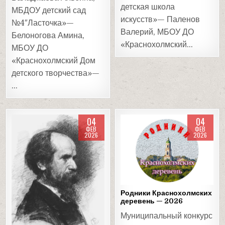
детская школа
МБДОУ детский сад
искусств»— Паленов
№4″Ласточка»—
Валерий, МБОУ ДО
Белоногова Амина,
«Краснохолмский…
МБОУ ДО
«Краснохолмский Дом
детского творчества»—
…
04
04
ФЕВ
ФЕВ
2026
2026
Posted
Posted
in
in
Родники Краснохолмских
деревень — 2026
Муниципальный конкурс