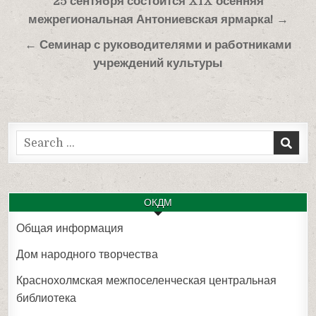
Навигация
25 сентября состоится XIX осенняя
по
межрегиональная Антониевская ярмарка! →
записям
← Семинар с руководителями и работниками
учреждений культуры
Search
for:
ОКДМ
Общая информация
Дом народного творчества
Краснохолмская межпоселенческая центральная
библиотека