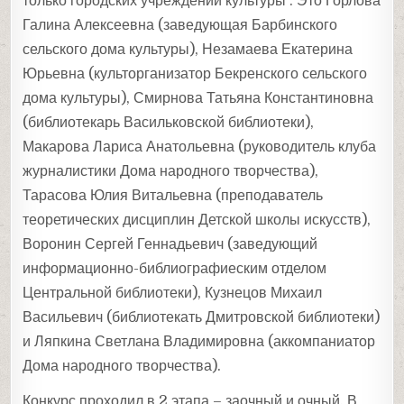
только городских учреждений культуры . Это Горлова
Галина Алексеевна (заведующая Барбинского
сельского дома культуры), Незамаева Екатерина
Юрьевна (культорганизатор Бекренского сельского
дома культуры), Смирнова Татьяна Константиновна
(библиотекарь Васильковской библиотеки),
Макарова Лариса Анатольевна (руководитель клуба
журналистики Дома народного творчества),
Тарасова Юлия Витальевна (преподаватель
теоретических дисциплин Детской школы искусств),
Воронин Сергей Геннадьевич (заведующий
информационно-библиографиеским отделом
Центральной библиотеки), Кузнецов Михаил
Васильевич (библиотекать Дмитровской библиотеки)
и Ляпкина Светлана Владимировна (аккомпаниатор
Дома народного творчества).
Конкурс проходил в 2 этапа – заочный и очный. В