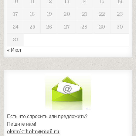
10
11
12
13
14
15
16
17
18
19
20
21
22
23
24
25
26
27
28
29
30
31
« Июл
Есть что спросить или предложить?
Пишите нам!
oksmkrholm@mail.ru