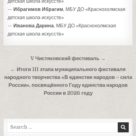
детская школа искусств»
—
Ибрагимов Ибрагим
, МБУ ДО «Краснохолмская
детская школа искусств»
—
Иванова Дарина
, МБУ ДО «Краснохолмская
детская школа искусств»
Навигация
V Чистяковский фестиваль →
по
← Итоги III этапа муниципального фестиваля
записям
народного творчества «В единстве народов – сила
России», посвящённого Году единства народов
России в 2026 году
Search
for: