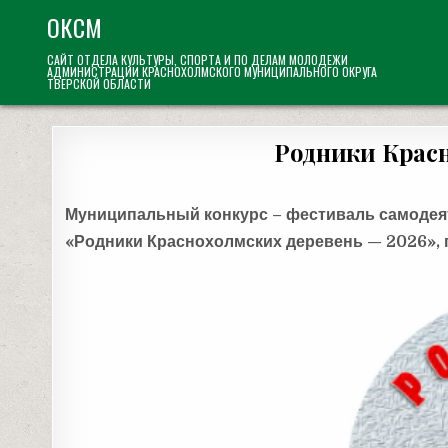
Skip
ОКСМ
to
САЙТ ОТДЕЛА КУЛЬТУРЫ, СПОРТА И ПО ДЕЛАМ МОЛОДЕЖИ
content
АДМИНИСТРАЦИИ КРАСНОХОЛМСКОГО МУНИЦИПАЛЬНОГО ОКРУГА
ТВЕРСКОЙ ОБЛАСТИ
Родники Красн
Муниципальный конкурс – фестиваль самодея
«Родники Краснохолмских деревень — 2026»,