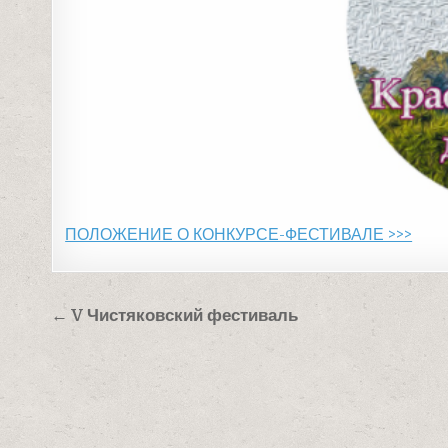
ПОЛОЖЕНИЕ О КОНКУРСЕ-ФЕСТИВАЛЕ >>>
Навигация
← V Чистяковский фестиваль
по
записям