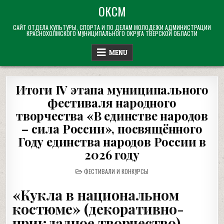
Skip
ОКСМ
to
САЙТ ОТДЕЛА КУЛЬТУРЫ, СПОРТА И ПО ДЕЛАМ МОЛОДЕЖИ АДМИНИСТРАЦИИ
content
КРАСНОХОЛМСКОГО МУНИЦИПАЛЬНОГО ОКРУГА ТВЕРСКОЙ ОБЛАСТИ
MENU
Итоги IV этапа муниципального
фестиваля народного
творчества «В единстве народов
– сила России», посвящённого
Году единства народов России в
2026 году
POSTED
ФЕСТИВАЛИ И КОНКУРСЫ
IN
«Кукла в национальном
костюме» (декоративно-
прикладное творчество)