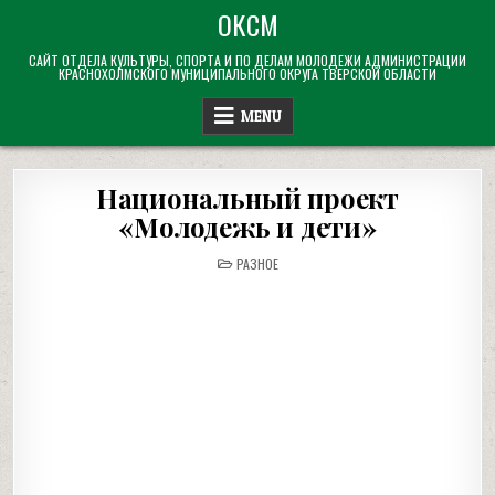
Skip
ОКСМ
to
САЙТ ОТДЕЛА КУЛЬТУРЫ, СПОРТА И ПО ДЕЛАМ МОЛОДЕЖИ АДМИНИСТРАЦИИ
content
КРАСНОХОЛМСКОГО МУНИЦИПАЛЬНОГО ОКРУГА ТВЕРСКОЙ ОБЛАСТИ
MENU
Национальный проект
«Молодежь и дети»
POSTED
РАЗНОЕ
IN