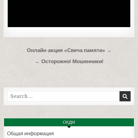
Навигация
Онлайн-акция «Свеча памяти» →
по
← Осторожно! Мошенники!
записям
Search
for:
ОКДМ
Общая информация