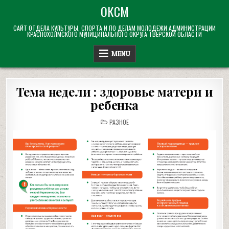
Skip
ОКСМ
to
САЙТ ОТДЕЛА КУЛЬТУРЫ, СПОРТА И ПО ДЕЛАМ МОЛОДЕЖИ АДМИНИСТРАЦИИ
content
КРАСНОХОЛМСКОГО МУНИЦИПАЛЬНОГО ОКРУГА ТВЕРСКОЙ ОБЛАСТИ
MENU
Тема недели : здоровье матери и
ребенка
POSTED
РАЗНОЕ
IN