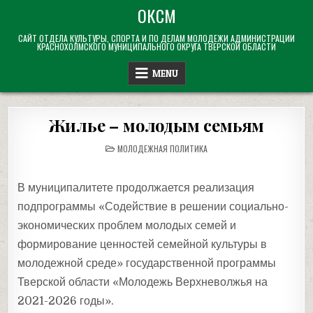
Skip
ОКСМ
to
САЙТ ОТДЕЛА КУЛЬТУРЫ, СПОРТА И ПО ДЕЛАМ МОЛОДЕЖИ АДМИНИСТРАЦИИ
content
КРАСНОХОЛМСКОГО МУНИЦИПАЛЬНОГО ОКРУГА ТВЕРСКОЙ ОБЛАСТИ
MENU
Жилье – молодым семьям
POSTED
МОЛОДЕЖНАЯ ПОЛИТИКА
IN
В муниципалитете продолжается реализация
подпрограммы «Содействие в решении социально-
экономических проблем молодых семей и
формирование ценностей семейной культуры в
молодежной среде» государственной программы
Тверской области «Молодежь Верхневолжья на
2021-2026 годы».