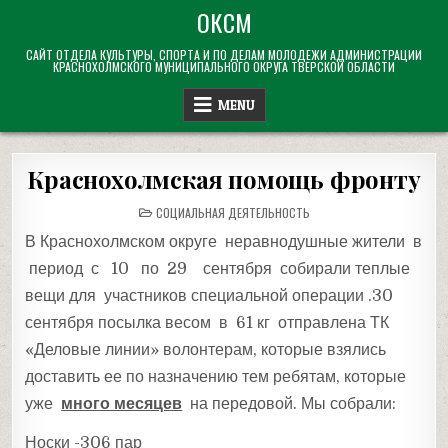
Skip
ОКСМ
to
САЙТ ОТДЕЛА КУЛЬТУРЫ, СПОРТА И ПО ДЕЛАМ МОЛОДЕЖИ АДМИНИСТРАЦИИ
content
КРАСНОХОЛМСКОГО МУНИЦИПАЛЬНОГО ОКРУГА ТВЕРСКОЙ ОБЛАСТИ
MENU
Краснохолмская помощь фронту
POSTED
СОЦИАЛЬНАЯ ДЕЯТЕЛЬНОСТЬ
IN
В Краснохолмском округе неравнодушные жители в
период с 10 по 29 сентября собирали теплые
вещи для участников специальной операции .30
сентября посылка весом в 61 кг отправлена ТК
«Деловые линии» волонтерам, которые взялись
доставить ее по назначению тем ребятам, которые
уже
много месяцев
на передовой. Мы собрали:
Носки -306 пар