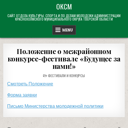
Skip
ОКСМ
to
САЙТ ОТДЕЛА КУЛЬТУРЫ, СПОРТА И ПО ДЕЛАМ МОЛОДЕЖИ АДМИНИСТРАЦИИ
content
КРАСНОХОЛМСКОГО МУНИЦИПАЛЬНОГО ОКРУГА ТВЕРСКОЙ ОБЛАСТИ
MENU
Положение о межрайонном
конкурсе-фестивале «Будущее за
нами!»
POSTED
ФЕСТИВАЛИ И КОНКУРСЫ
IN
Смотреть Положение
Форма заявки
Письмо Министерства молодежной политики