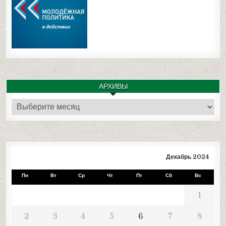
АРХИВЫ
Архивы
Декабрь 2024
Пн
Вт
Ср
Чт
Пт
Сб
Вс
1
2
3
4
5
6
7
8