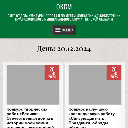
Skip
ОКСМ
to
САЙТ ОТДЕЛА КУЛЬТУРЫ, СПОРТА И ПО ДЕЛАМ МОЛОДЕЖИ АДМИНИСТРАЦИИ
content
КРАСНОХОЛМСКОГО МУНИЦИПАЛЬНОГО ОКРУГА ТВЕРСКОЙ ОБЛАСТИ
MENU
День:
20.12.2024
20
20
ДЕК
ДЕК
2024
2024
Posted
Posted
in
in
Конкурс творческих
Конкурс на лучшую
работ «Великая
краеведческую работу
Отечественная война в
«Связующая нить.
истории моей семьи:
Праздники, обряды,
страницы рукотворной
обычаи»