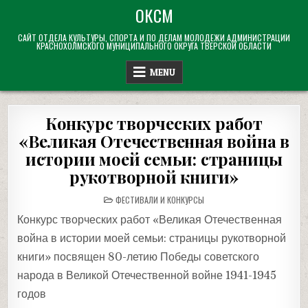
Skip
ОКСМ
to
САЙТ ОТДЕЛА КУЛЬТУРЫ, СПОРТА И ПО ДЕЛАМ МОЛОДЕЖИ АДМИНИСТРАЦИИ
content
КРАСНОХОЛМСКОГО МУНИЦИПАЛЬНОГО ОКРУГА ТВЕРСКОЙ ОБЛАСТИ
MENU
Конкурс творческих работ
«Великая Отечественная война в
истории моей семьи: страницы
рукотворной книги»
POSTED
ФЕСТИВАЛИ И КОНКУРСЫ
IN
Конкурс творческих работ «Великая Отечественная
война в истории моей семьи: страницы рукотворной
книги» посвящен 80-летию Победы советского
народа в Великой Отечественной войне 1941-1945
годов