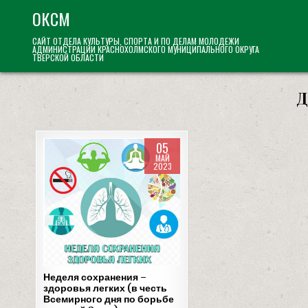
Skip
ОКСМ
to
САЙТ ОТДЕЛА КУЛЬТУРЫ, СПОРТА И ПО ДЕЛАМ МОЛОДЕЖИ
content
АДМИНИСТРАЦИИ КРАСНОХОЛМСКОГО МУНИЦИПАЛЬНОГО ОКРУГА
ТВЕРСКОЙ ОБЛАСТИ
Д
05
МАЙ
2023
Posted
in
Неделя сохранения –
здоровья легких (в честь
Всемирного дня по борьбе