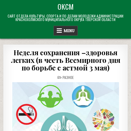
Skip
ОКСМ
to
САЙТ ОТДЕЛА КУЛЬТУРЫ, СПОРТА И ПО ДЕЛАМ МОЛОДЕЖИ АДМИНИСТРАЦИИ
content
КРАСНОХОЛМСКОГО МУНИЦИПАЛЬНОГО ОКРУГА ТВЕРСКОЙ ОБЛАСТИ
MENU
Неделя сохранения –здоровья
легких (в честь Всемирного дня
по борьбе с астмой 3 мая)
POSTED
РАЗНОЕ
IN