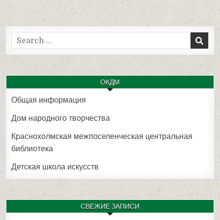
2 место
3 место
Search
3 место
for:
3 место
ОКДМ
Общая информация
3 место
Дом народного творчества
Краснохолмская межпоселенческая центральная
Участники
3 место
библиотека
Участники
Участники
Детская школа искусств
2 место
СВЕЖИЕ ЗАПИСИ