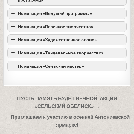
программа»
Номинация «Конкурсная фестивальная
Номинация «Ведущий программы»
программа»
Номинация «Ведущий программы»
Номинация «Песенное творчество»
1 место
1 место
Номинация «Песенное творчество»
Номинация «Художественное слово»
1 место
Номинация «Художественное слово»
Номинация «Танцевальное творчество»
1 место
Номинация «Танцевальное творчество»
Номинация «Сельский мастер»
1 место
Номинация «Сельский мастер»
ГРАН-ПРИ
2 место
Навигация
2 место
ПУСТЬ ПАМЯТЬ БУДЕТ ВЕЧНОЙ. АКЦИЯ
по
2 место
«СЕЛЬСКИЙ ОБЕЛИСК» →
2 место
1 место
записям
← Приглашаем к участию в осенней Антониевской
ярмарке!