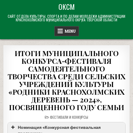
Skip
ОКСМ
to
САЙТ ОТДЕЛА КУЛЬТУРЫ, СПОРТА И ПО ДЕЛАМ МОЛОДЕЖИ АДМИНИСТРАЦИИ
content
КРАСНОХОЛМСКОГО МУНИЦИПАЛЬНОГО ОКРУГА ТВЕРСКОЙ ОБЛАСТИ
MENU
ИТОГИ МУНИЦИПАЛЬНОГО
КОНКУРСА-ФЕСТИВАЛЯ
САМОДЕЯТЕЛЬНОГО
ТВОРЧЕСТВА СРЕДИ СЕЛЬСКИХ
УЧРЕЖДЕНИЙ КУЛЬТУРЫ
«РОДНИКИ КРАСНОХОЛМСКИХ
ДЕРЕВЕНЬ — 2024»,
ПОСВЯЩЕННОГО ГОДУ СЕМЬИ
POSTED
ФЕСТИВАЛИ И КОНКУРСЫ
IN
Номинация «Конкурсная фестивальная