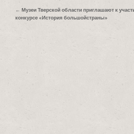
Навигация
← Музеи Тверской области приглашают к участ
по
конкурсе «История большойстраны»
записям