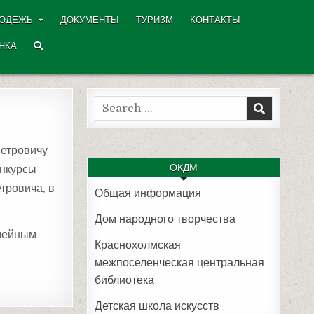
ОДЕЖЬ
ДОКУМЕНТЫ
ТУРИЗМ
КОНТАКТЫ
НКА
Search
for:
Петровичу
ОКДМ
онкурсы
тровича, в
Общая информация
Дом народного творчества
емейным
Краснохолмская
межпоселенческая центральная
библиотека
Детская школа искусств