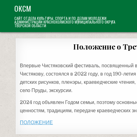
Skip
ОКСМ
to
САЙТ ОТДЕЛА КУЛЬТУРЫ, СПОРТА И ПО ДЕЛАМ МОЛОДЕЖИ
content
АДМИНИСТРАЦИИ КРАСНОХОЛМСКОГО МУНИЦИПАЛЬНОГО ОКРУГА
ТВЕРСКОЙ ОБЛАСТИ
Положение о Тре
Впервые Чистяковский фестиваль, посвященный в
Чистякову, состоялся в 2022 году, в год 190-лети
детских рисунков, пленэры, краеведческие чтения,
село Пруды, экскурсии.
2024 год объявлен Годом семьи, поэтому основн
ценностям, традициям, передаче краеведческих з
ПОЛОЖЕНИЕ