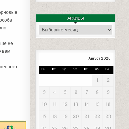
зерновые
АРХИВЫ
пособа
жно
Архивы
уше не
о вам
Август 2026
оценного
Пн
Вт
Ср
Чт
Пт
Сб
Вс
1
2
3
4
5
6
7
8
9
10
11
12
13
14
15
16
17
18
19
20
21
22
23
24
25
26
27
28
29
30