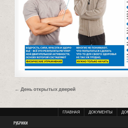
Навигация
← День открытых дверей
по
записям
ГЛАВНАЯ
ДОКУМЕНТЫ
ДО
РУБРИКИ