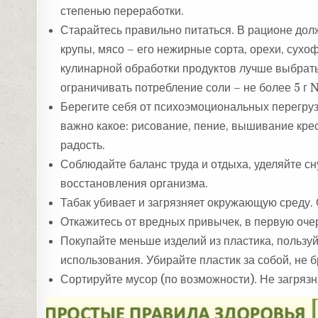
степенью переработки.
Старайтесь правильно питаться. В рационе дол
крупы, мясо – его нежирные сорта, орехи, сухо
кулинарной обработки продуктов лучше выбрать
ограничивать потребление соли – не более 5 г N
Берегите себя от психоэмоциональных перегруз
важно какое: рисование, пение, вышивание крес
радость.
Соблюдайте баланс труда и отдыха, уделяйте сн
восстановления организма.
Табак убивает и загрязняет окружающую среду. 
Откажитесь от вредных привычек, в первую очер
Покупайте меньше изделий из пластика, пользу
использования. Убирайте пластик за собой, не 
Сортируйте мусор (по возможности). Не загряз