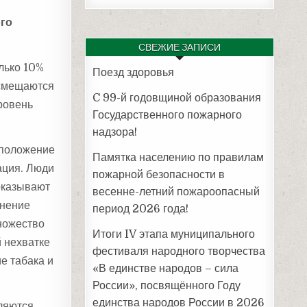
ого
СВЕЖИЕ ЗАПИСИ
лько 10%
Поезд здоровья
 смещаются
C 99-й годовщиной образования
ровень
Государственного пожарного
надзора!
и положение
Памятка населению по правилам
ация. Люди
пожарной безопасности в
оказывают
весенне-летний пожароопасный
знение
период 2026 года!
множество
Итоги IV этапа муниципального
 нехватке
фестиваля народного творчества
е табака и
«В единстве народов – сила
России», посвящённого Году
единства народов России в 2026
ляются