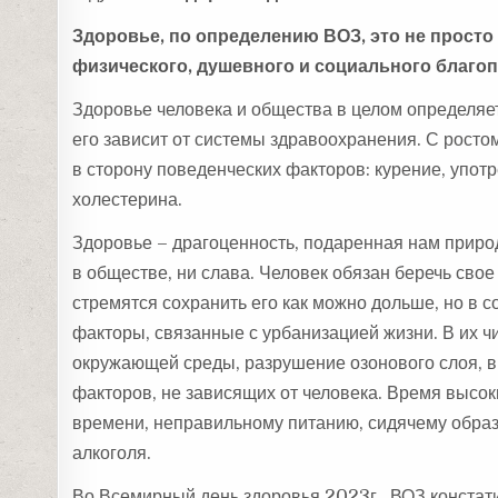
Здоровье, по определению ВОЗ, это не просто
физического, душевного и социального благоп
Здоровье человека и общества в целом определяет
его зависит от системы здравоохранения. С рост
в сторону поведенческих факторов: курение, упот
холестерина.
Здоровье – драгоценность, подаренная нам природ
в обществе, ни слава. Человек обязан беречь сво
стремятся сохранить его как можно дольше, но в 
факторы, связанные с урбанизацией жизни. В их ч
окружающей среды, разрушение озонового слоя, вы
факторов, не зависящих от человека. Время высок
времени, неправильному питанию, сидячему образ
алкоголя.
Во Всемирный день здоровья 2023г., ВОЗ констат