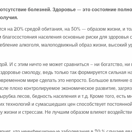
 отсутствие болезней. Здоровье — это состояние полн
олучия.
ся на 20% средой обитания, на 50% — образом жизни, и то
ом благосостояния населения основные риски для здоровья
ребление алкоголя, малоподвижный образ жизни, высокий у
ой. И с этим ничто не может сравниться – ни богатство, н
е здоровье смолоду, ведь только так формируется сильная н
современном мире сделать это непросто. Большое влияние 
исле плохо контролируемое экономическое развитие, загря
рубка лесов, бедность населения и т.д. Кроме того, есть 
их технологий и сумасшедших цен способствует постоянной
у жизни и стрессам. Не лучшим образом влияют воздействи
ирует, что неинфекционные заболевания в 70 % случаев яв