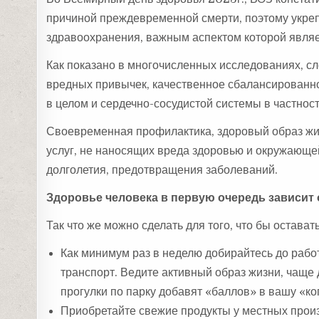
причиной преждевременной смерти, поэтому укреп
здравоохранения, важным аспектом которой являе
Как показано в многочисленных исследованиях, с
вредных привычек, качественное сбалансированно
в целом и сердечно-сосудистой системы в частност
Своевременная профилактика, здоровый образ жиз
услуг, не наносящих вреда здоровью и окружающе
долголетия, предотвращения заболеваний.
Здоровье человека в первую очередь зависит о
Так что же можно сделать для того, что бы остава
Как минимум раз в неделю добирайтесь до раб
транспорт. Ведите активный образ жизни, чаще 
прогулки по парку добавят «баллов» в вашу «ко
Приобретайте свежие продукты у местных произ