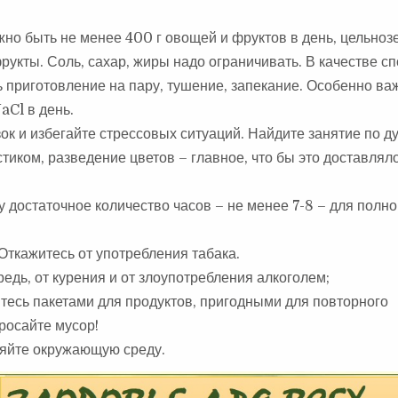
жно быть не менее 400 г овощей и фруктов в день, цельно
фрукты. Соль, сахар, жиры надо ограничивать. В качестве с
 приготовление на пару, тушение, запекание. Особенно ва
aCl в день.
ок и избегайте стрессовых ситуаций. Найдите занятие по д
тиком, разведение цветов – главное, что бы это доставлял
у достаточное количество часов – не менее 7-8 – для полн
Откажитесь от употребления табака.
едь, от курения и от злоупотребления алкоголем;
йтесь пакетами для продуктов, пригодными для повторного
бросайте мусор!
няйте окружающую среду.