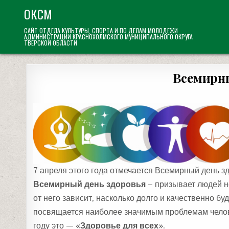
Skip
ОКСМ
to
САЙТ ОТДЕЛА КУЛЬТУРЫ, СПОРТА И ПО ДЕЛАМ МОЛОДЕЖИ
content
АДМИНИСТРАЦИИ КРАСНОХОЛМСКОГО МУНИЦИПАЛЬНОГО ОКРУГА
ТВЕРСКОЙ ОБЛАСТИ
Всемирны
7 апреля этого года отмечается Всемирный день з
Всемирный день здоровья
– призывает людей н
от него зависит, насколько долго и качественно б
посвящается наиболее значимым проблемам челове
году это — «
Здоровье для всех
».