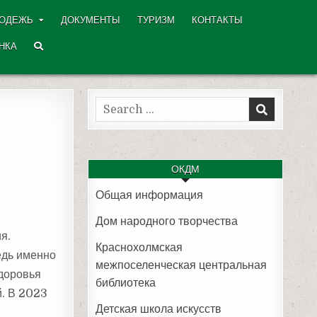
ОДЕЖЬ
ДОКУМЕНТЫ
ТУРИЗМ
КОНТАКТЫ
НКА
Search
for:
ОКДМ
Общая информация
Дом народного творчества
я.
Краснохолмская
едь именно
межпоселенческая центральная
здоровья
библиотека
й. В 2023
Детская школа искусств