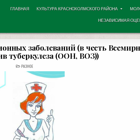
ГЛАВНАЯ
КУЛЬТУРА КРАСНОХОЛМСКОГО РАЙОНА
МОЛ
НЕЗАВИСИМАЯ ОЦЕ
нных заболеваний (в честь Всемирн
в туберкулеза (ООН, ВОЗ))
POSTED
РАЗНОЕ
IN