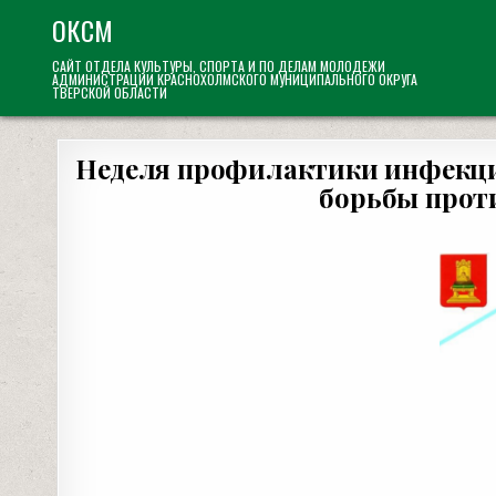
Skip
ОКСМ
to
САЙТ ОТДЕЛА КУЛЬТУРЫ, СПОРТА И ПО ДЕЛАМ МОЛОДЕЖИ
content
АДМИНИСТРАЦИИ КРАСНОХОЛМСКОГО МУНИЦИПАЛЬНОГО ОКРУГА
ТВЕРСКОЙ ОБЛАСТИ
Неделя профилактики инфекцио
борьбы проти