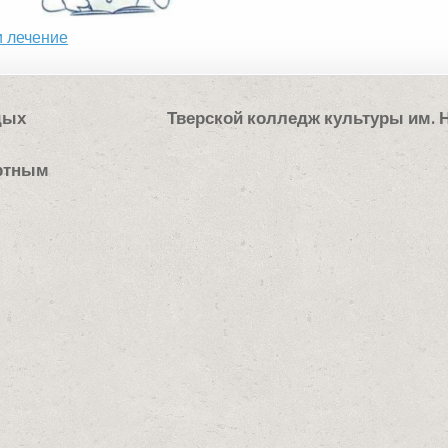
и лечение
дых
Тверской колледж культуры им. 
й
ртным