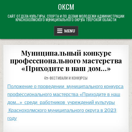
Skip
ОКСМ
to
САЙТ ОТДЕЛА КУЛЬТУРЫ, СПОРТА И ПО ДЕЛАМ МОЛОДЕЖИ АДМИНИСТРАЦИИ
content
КРАСНОХОЛМСКОГО МУНИЦИПАЛЬНОГО ОКРУГА ТВЕРСКОЙ ОБЛАСТИ
MENU
Муниципальный конкурс
профессионального мастерства
«Приходите в наш дом…»
POSTED
ФЕСТИВАЛИ И КОНКУРСЫ
IN
Положение о проведении муниципального конкурса
профессионального мастерства «Приходите в наш
дом…» среди работников учреждений культуры
Краснохолмского муниципального округа в 2023
году