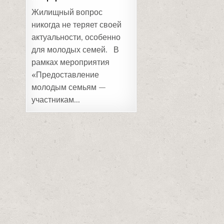
Жилищный вопрос
никогда не теряет своей
актуальности, особенно
для молодых семей. В
рамках мероприятия
«Предоставление
молодым семьям —
участникам…