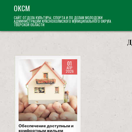
Skip
ОКСМ
to
САЙТ ОТДЕЛА КУЛЬТУРЫ, СПОРТА И ПО ДЕЛАМ МОЛОДЕЖИ
content
АДМИНИСТРАЦИИ КРАСНОХОЛМСКОГО МУНИЦИПАЛЬНОГО ОКРУГА
ТВЕРСКОЙ ОБЛАСТИ
Д
01
АПР
2026
Posted
in
Обеспечение доступным и
комфортным жильем