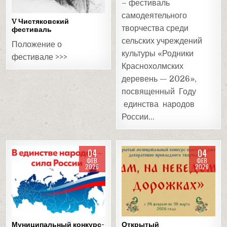
– фестиваль
самодеятельного
V Чистяковский
творчества среди
фестиваль
сельских учреждений
Положение о
культуры «Родники
фестивале >>>
Краснохолмских
деревень — 2026»,
посвященный Году
единства народов
России…
04
04
ФЕВ
ФЕВ
2026
2026
Posted
Posted
in
in
Муниципальный конкурс-
Открытый