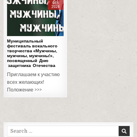
ФЕВ
2026
Posted
in
Муниципальный
фестиваль вокального
творчества «Мужчины,
мужчины, мужчины!»,
посвященный Дню
защитника Отечества
Приглашаем к участию
всех желающих!
Положение >>>
Search
for: