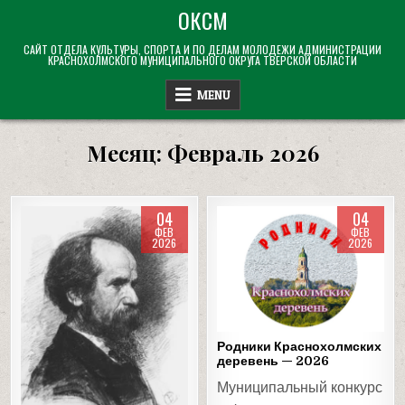
Skip
ОКСМ
to
САЙТ ОТДЕЛА КУЛЬТУРЫ, СПОРТА И ПО ДЕЛАМ МОЛОДЕЖИ АДМИНИСТРАЦИИ
content
КРАСНОХОЛМСКОГО МУНИЦИПАЛЬНОГО ОКРУГА ТВЕРСКОЙ ОБЛАСТИ
MENU
Месяц:
Февраль 2026
04
04
ФЕВ
ФЕВ
2026
2026
Posted
Posted
in
in
Родники Краснохолмских
деревень — 2026
Муниципальный конкурс