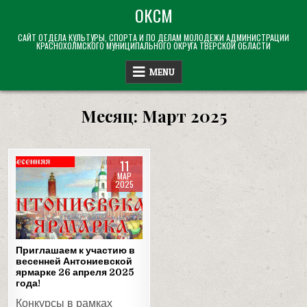
Skip
ОКСМ
to
САЙТ ОТДЕЛА КУЛЬТУРЫ, СПОРТА И ПО ДЕЛАМ МОЛОДЕЖИ АДМИНИСТРАЦИИ
content
КРАСНОХОЛМСКОГО МУНИЦИПАЛЬНОГО ОКРУГА ТВЕРСКОЙ ОБЛАСТИ
MENU
Месяц:
Март 2025
11
МАР
2025
Posted
in
Приглашаем к участию в
весенней Антониевской
ярмарке 26 апреля 2025
года!
Конкурсы в рамках